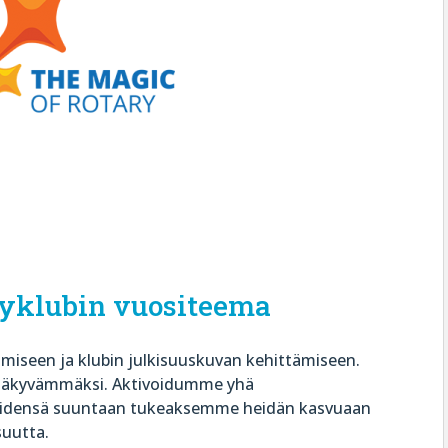
ryklubin vuositeema
miseen ja klubin julkisuuskuvan kehittämiseen.
näkyvämmäksi. Aktivoidumme yhä
eidensä suuntaan tukeaksemme heidän kasvuaan
suutta.