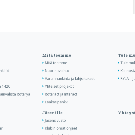
Mitä teemme
Tule m
Mitä teemme
Tule mu
nkilöt
Nuorisovaihto
Kiinnost
Varainhankinta ja lahjoitukset
RYLA – J
ä 1420
Yhteiset projektit
invälistä Rotarya
Rotaract ja Interact
Lääkäripankki
Jäsenille
Yhteyst
Jäsensivusto
ri
Klubin omat ohjeet