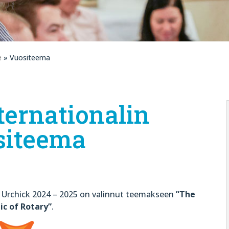
e
» Vuositeema
ternationalin
siteema
e Urchick 2024 – 2025 on valinnut teemakseen
”The
c of Rotary”
.