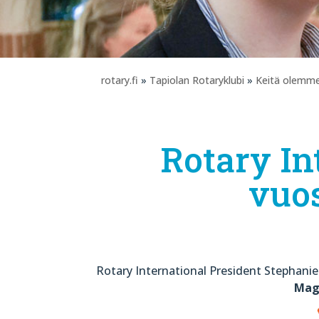
rotary.fi
»
Tapiolan Rotaryklubi
»
Keitä olemm
Rotary In
vuo
Rotary International President Stephani
Magi