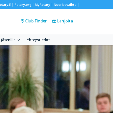
otary.fi
Rotary.org
MyRotary |
Nuorisovaihto
|
|
|
Club Finder
Lahjoita
Jäsenille
Yhteystiedot