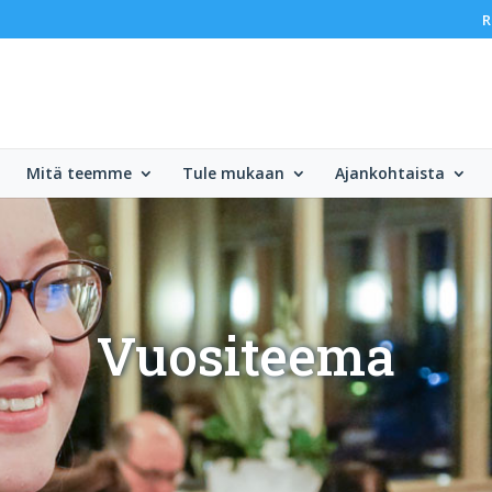
R
Mitä teemme
Tule mukaan
Ajankohtaista
Vuositeema