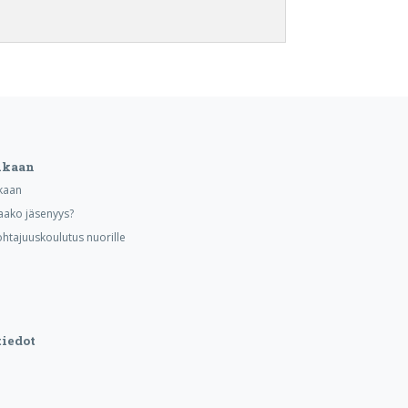
ukaan
kaan
aako jäsenyys?
ohtajuuskoulutus nuorille
iedot