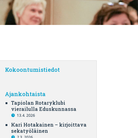
Kokoontumistiedot
Ajankohtaista
Tapiolan Rotaryklubi
vierailulla Eduskunnassa
13.4. 2026
Kari Hotakainen – kirjoittava
sekatyöläinen
2.3. 2026