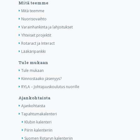
Mitä teemme
Mitä teemme
Nuorisovaihto
Varainhankinta ja lahjoitukset
Yhteiset projektit
Rotaract ja Interact
Lääkäripankki
Tule mukaan
Tule mukaan
Kiinnostaako jäsenyys?
RYLA – Johtajuuskoulutus nuorille
Ajankohtaista
Ajankohtaista
Tapahtumakalenteri
Klubin kalenteri
Piirin kalenteriin
Suomen Rotaryn kalenteriin