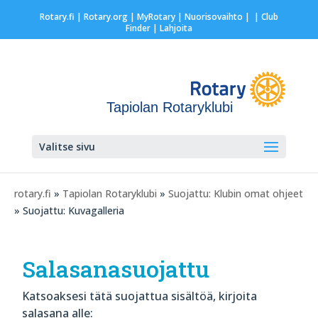
Rotary.fi
|
Rotary.org
|
MyRotary |
Nuorisovaihto
|
| Club
Finder
| Lahjoita
Tapiolan Rotaryklubi
Valitse sivu
rotary.fi
»
Tapiolan Rotaryklubi
»
Suojattu: Klubin omat ohjeet
» Suojattu: Kuvagalleria
Salasanasuojattu
Katsoaksesi tätä suojattua sisältöä, kirjoita
salasana alle: