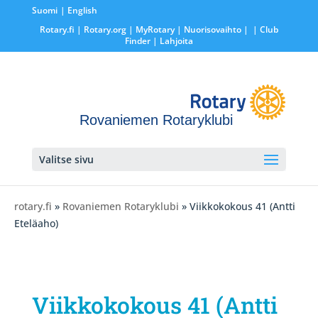
Suomi
English
Rotary.fi
|
Rotary.org
|
MyRotary |
Nuorisovaihto
|
| Club
Finder
| Lahjoita
Rovaniemen Rotaryklubi
Valitse sivu
rotary.fi
»
Rovaniemen Rotaryklubi
» Viikkokokous 41 (Antti
Eteläaho)
Viikkokokous 41 (Antti