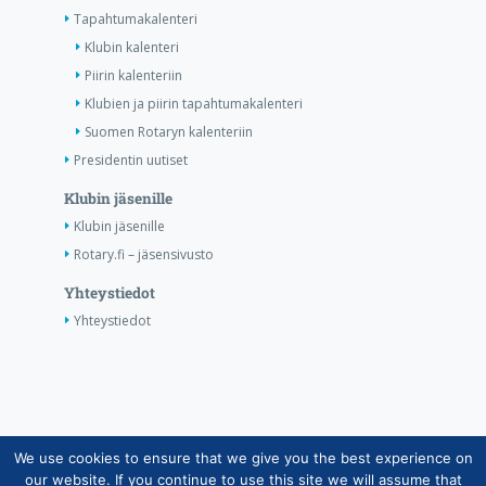
Tapahtumakalenteri
Klubin kalenteri
Piirin kalenteriin
Klubien ja piirin tapahtumakalenteri
Suomen Rotaryn kalenteriin
Presidentin uutiset
Klubin jäsenille
Klubin jäsenille
Rotary.fi – jäsensivusto
Yhteystiedot
Yhteystiedot
We use cookies to ensure that we give you the best experience on
Copyright © Suomen Rotarypalvelu ry 2026 |
our website. If you continue to use this site we will assume that
Jäsentietojärjestelmän tietosuojaseloste
|
Henkilötietojen