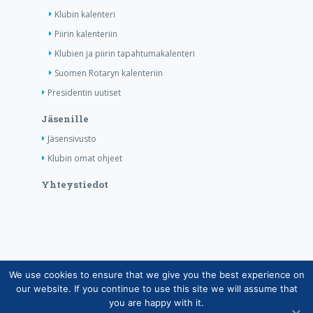
Klubin kalenteri
Piirin kalenteriin
Klubien ja piirin tapahtumakalenteri
Suomen Rotaryn kalenteriin
Presidentin uutiset
Jäsenille
Jäsensivusto
Klubin omat ohjeet
Yhteystiedot
We use cookies to ensure that we give you the best experience on
Copyright © Suomen Rotarypalvelu ry 2026 |
our website. If you continue to use this site we will assume that
Jäsentietojärjestelmän tietosuojaseloste
|
Henkilötietojen
you are happy with it.
käsittely Rotarytoiminnassa