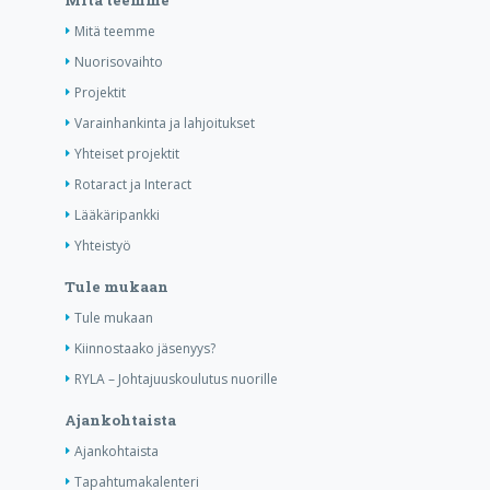
Mitä teemme
Mitä teemme
Nuorisovaihto
Projektit
Varainhankinta ja lahjoitukset
Yhteiset projektit
Rotaract ja Interact
Lääkäripankki
Yhteistyö
Tule mukaan
Tule mukaan
Kiinnostaako jäsenyys?
RYLA – Johtajuuskoulutus nuorille
Ajankohtaista
Ajankohtaista
Tapahtumakalenteri