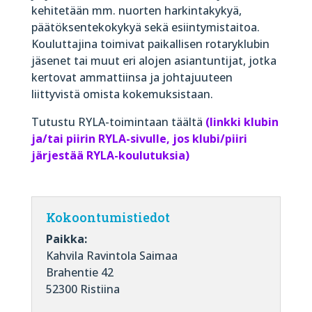
kehitetään mm. nuorten harkintakykyä,
päätöksentekokykyä sekä esiintymistaitoa.
Kouluttajina toimivat paikallisen rotaryklubin
jäsenet tai muut eri alojen asiantuntijat, jotka
kertovat ammattiinsa ja johtajuuteen
liittyvistä omista kokemuksistaan.
Tutustu RYLA-toimintaan
täältä
(linkki klubin
ja/tai piirin RYLA-sivulle, jos klubi/piiri
järjestää RYLA-koulutuksia)
Kokoontumistiedot
Paikka:
Kahvila Ravintola Saimaa
Brahentie 42
52300 Ristiina