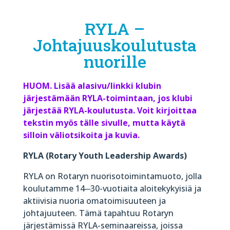
RYLA –
Johtajuuskoulutusta
nuorille
HUOM. Lisää alasivu/linkki klubin
järjestämään RYLA-toimintaan, jos klubi
järjestää RYLA-koulutusta. Voit kirjoittaa
tekstin myös tälle sivulle, mutta käytä
silloin väliotsikoita ja kuvia.
RYLA (Rotary Youth Leadership Awards)
RYLA on Rotaryn nuorisotoimintamuoto, jolla
koulutamme 14
─
30-vuotiaita aloitekykyisiä ja
aktiivisia nuoria omatoimisuuteen ja
johtajuuteen. Tämä tapahtuu Rotaryn
järjestämissä RYLA-seminaareissa, joissa