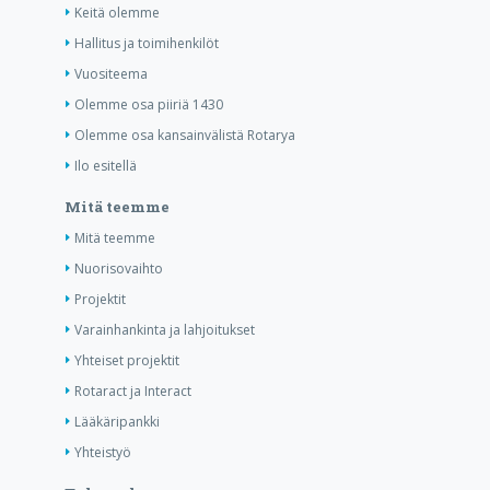
Keitä olemme
Hallitus ja toimihenkilöt
Vuositeema
Olemme osa piiriä 1430
Olemme osa kansainvälistä Rotarya
Ilo esitellä
Mitä teemme
Mitä teemme
Nuorisovaihto
Projektit
Varainhankinta ja lahjoitukset
Yhteiset projektit
Rotaract ja Interact
Lääkäripankki
Yhteistyö