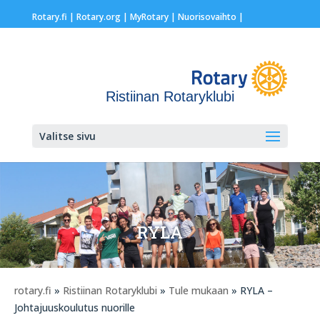
Rotary.fi
|
Rotary.org
|
MyRotary |
Nuorisovaihto
|
Ristiinan Rotaryklubi
Valitse sivu
RYLA
rotary.fi
»
Ristiinan Rotaryklubi
»
Tule mukaan
» RYLA –
Johtajuuskoulutus nuorille