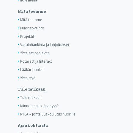
Ilo esitellä
Mitä teemme
Mitä teemme
Nuorisovaihto
Projektit
Varainhankinta ja lahjoitukset
Yhteiset projektit
Rotaract ja Interact
Lääkäripankki
Yhteistyö
Tule mukaan
Tule mukaan
Kiinnostaako jäsenyys?
RYLA – Johtajuuskoulutus nuorille
Ajankohtaista