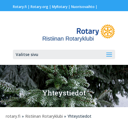
Rotary.fi
|
Rotary.org
|
MyRotary |
Nuorisovaihto
|
Ristiinan Rotaryklubi
Valitse sivu
Yhteystiedot
rotary.fi
»
Ristiinan Rotaryklubi
» Yhteystiedot