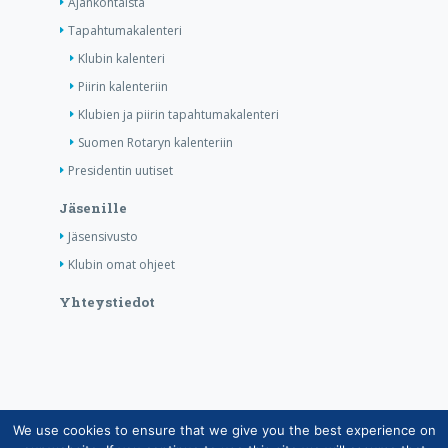
Ajankohtaista
Tapahtumakalenteri
Klubin kalenteri
Piirin kalenteriin
Klubien ja piirin tapahtumakalenteri
Suomen Rotaryn kalenteriin
Presidentin uutiset
Jäsenille
Jäsensivusto
Klubin omat ohjeet
Yhteystiedot
We use cookies to ensure that we give you the best experience on
Copyright © Suomen Rotarypalvelu ry 2026 |