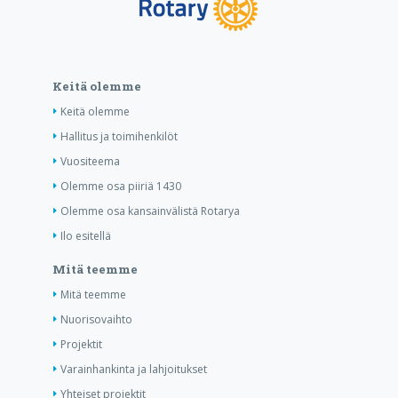
Keitä olemme
Keitä olemme
Hallitus ja toimihenkilöt
Vuositeema
Olemme osa piiriä 1430
Olemme osa kansainvälistä Rotarya
Ilo esitellä
Mitä teemme
Mitä teemme
Nuorisovaihto
Projektit
Varainhankinta ja lahjoitukset
Yhteiset projektit