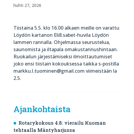
huhti 27, 2026
Tiistaina 5.5. klo 16.00 alkaen meille on varattu
Löydön kartanon Eli8.sabet-huvila Löydön
lammen rannalla. Ohjelmassa seurustelua,
saunomista ja iltapala omakustannushintaan.
Ruokailun järjestämiseksi ilmoittautumiset
joko ensi tiistain kokouksessa taikka s-postilla
markku.l.tuominen@gmail.com viimeistään la
2.5.
Ajankohtaista
Rotarykokous 4.8: vierailu Kuoman
tehtaalla Mäntyharjussa