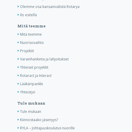
Olemme osa kansainvälistä Rotarya
Ilo esitellä
Mitä teemme
Mitä teemme
Nuorisovaihto
Projektit
Varainhankinta ja lahjoitukset
Yhteiset projektit
Rotaract ja Interact
Lääkäripankki
Yhteistyö
Tule mukaan
Tule mukaan
Kiinnostaako jäsenyys?
RYLA – Johtajuuskoulutus nuorille