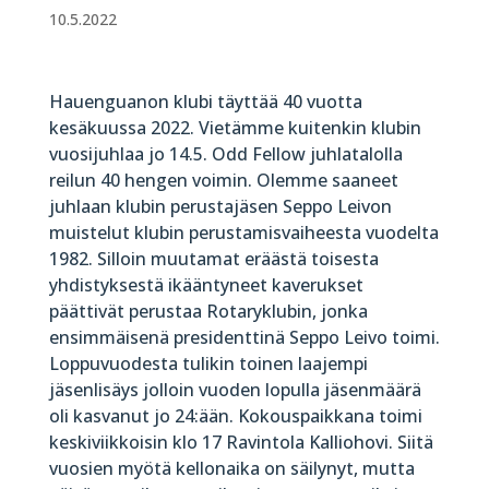
10.5.2022
Hauenguanon klubi täyttää 40 vuotta
kesäkuussa 2022. Vietämme kuitenkin klubin
vuosijuhlaa jo 14.5. Odd Fellow juhlatalolla
reilun 40 hengen voimin. Olemme saaneet
juhlaan klubin perustajäsen Seppo Leivon
muistelut klubin perustamisvaiheesta vuodelta
1982. Silloin muutamat eräästä toisesta
yhdistyksestä ikääntyneet kaverukset
päättivät perustaa Rotaryklubin, jonka
ensimmäisenä presidenttinä Seppo Leivo toimi.
Loppuvuodesta tulikin toinen laajempi
jäsenlisäys jolloin vuoden lopulla jäsenmäärä
oli kasvanut jo 24:ään. Kokouspaikkana toimi
keskiviikkoisin klo 17 Ravintola Kalliohovi. Siitä
vuosien myötä kellonaika on säilynyt, mutta