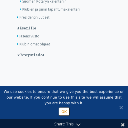
Suomen Rotaryn kalenteriin
Klubien ja piirin tapahtumakalenteri
Presidentin uutiset
Jäsenille
Jäsensivusto
Klubin omat ohjeet
Yhteystiedot
We use cookies to ensure that we give you the best experience on
Copyright © Suomen Rotarypalvelu ry 2026 |
our website. If you continue to use this site we will assume that
Jäsentietojärjestelmän tietosuojaseloste
|
Henkilötietojen
you are happy with it.
käsittely Rotarytoiminnassa
OK
Share This