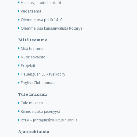
Hallitus ja toimihenkilöt
Vuositeema
Olemme osa piiriä 1410
Olemme osa kansainvälistä Rotarya
Mitä teemme
Mitä teemme
Nuorisovaihto
Projektit
Hauenguan Sulkaveikot ry
English Club lounaat
Tule mukaan
Tule mukaan
Kiinnostaako jäsenyys?
RYLA – Johtajuuskoulutus nuorille
Ajankohtaista