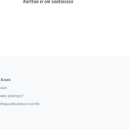
Karttaa ei ole saatavissa
ukaan
kaan
aako jäsenyys?
ohtajuuskoulutus nuorille