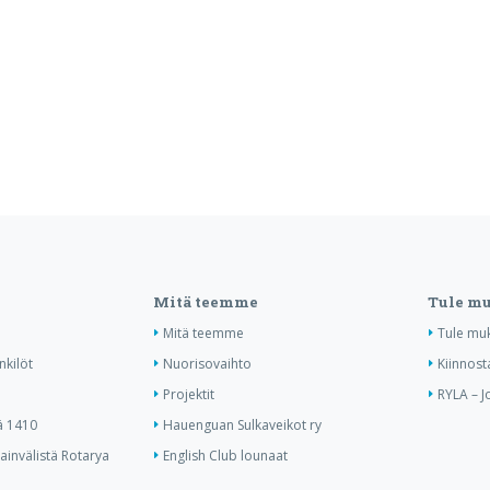
Mitä teemme
Tule m
Mitä teemme
Tule mu
nkilöt
Nuorisovaihto
Kiinnost
Projektit
RYLA – J
ä 1410
Hauenguan Sulkaveikot ry
invälistä Rotarya
English Club lounaat