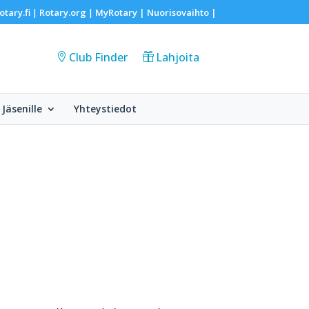
otary.fi
Rotary.org
MyRotary |
Nuorisovaihto
|
|
|
Club Finder
Lahjoita
Jäsenille
Yhteystiedot