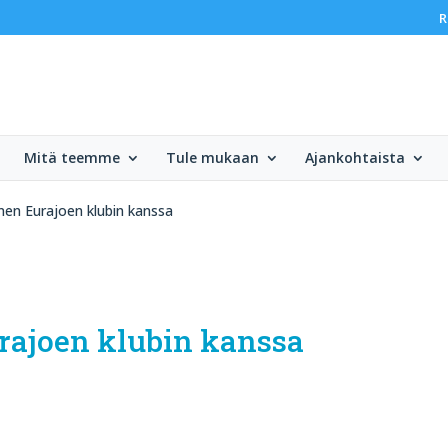
R
Mitä teemme
Tule mukaan
Ajankohtaista
en Eurajoen klubin kanssa
rajoen klubin kanssa