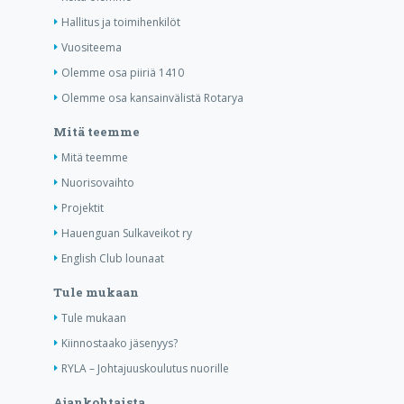
Hallitus ja toimihenkilöt
Vuositeema
Olemme osa piiriä 1410
Olemme osa kansainvälistä Rotarya
Mitä teemme
Mitä teemme
Nuorisovaihto
Projektit
Hauenguan Sulkaveikot ry
English Club lounaat
Tule mukaan
Tule mukaan
Kiinnostaako jäsenyys?
RYLA – Johtajuuskoulutus nuorille
Ajankohtaista