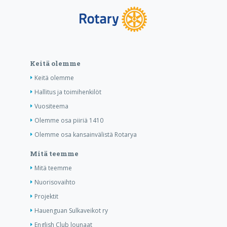
Keitä olemme
Keitä olemme
Hallitus ja toimihenkilöt
Vuositeema
Olemme osa piiriä 1410
Olemme osa kansainvälistä Rotarya
Mitä teemme
Mitä teemme
Nuorisovaihto
Projektit
Hauenguan Sulkaveikot ry
English Club lounaat