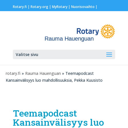
Rotary.fi
|
Rotary.org
|
MyRotary |
Nuorisovaihto
|
Rauma Hauenguan
Valitse sivu
rotary.fi
»
Rauma Hauenguan
» Teemapodcast
Kansainvälisyys luo mahdollisuuksia, Pekka Kuusisto
Teemapodcast
Kansainvälisyys luo