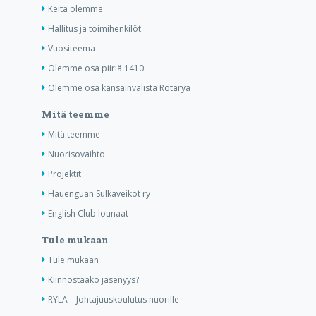
Keitä olemme
Hallitus ja toimihenkilöt
Vuositeema
Olemme osa piiriä 1410
Olemme osa kansainvälistä Rotarya
Mitä teemme
Mitä teemme
Nuorisovaihto
Projektit
Hauenguan Sulkaveikot ry
English Club lounaat
Tule mukaan
Tule mukaan
Kiinnostaako jäsenyys?
RYLA – Johtajuuskoulutus nuorille