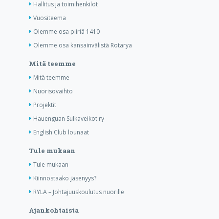
Hallitus ja toimihenkilöt
Vuositeema
Olemme osa piiriä 1410
Olemme osa kansainvälistä Rotarya
Mitä teemme
Mitä teemme
Nuorisovaihto
Projektit
Hauenguan Sulkaveikot ry
English Club lounaat
Tule mukaan
Tule mukaan
Kiinnostaako jäsenyys?
RYLA – Johtajuuskoulutus nuorille
Ajankohtaista