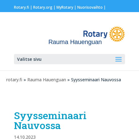
Rotary.fi
|
Rotary.org
|
MyRotary |
Nuorisovaihto
|
Rauma Hauenguan
Valitse sivu
rotary.fi
»
Rauma Hauenguan
» Syysseminaari Nauvossa
Syysseminaari
Nauvossa
14.10.2023