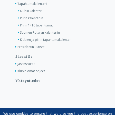
Tapahtumakalenteri
Klubin kalenteri
Piirin kalenteriin
Piirin 1410 tapahtumat
Suomen Rotaryn kalenteriin
Klubien ja piirin tapahtumakalenteri
Presidentin uutiset
Jäsenille
Jäsensivusto
Klubin omat ohjeet
Yhteystiedot
We use cookies to ensure that we give you the best experience on
Copyright © Suomen Rotarypalvelu ry 2026 |