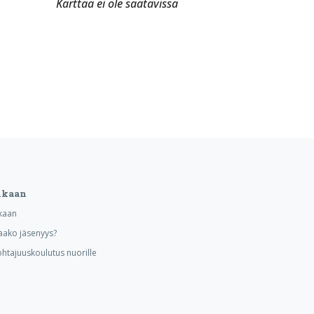
Karttaa ei ole saatavissa
ukaan
kaan
aako jäsenyys?
ohtajuuskoulutus nuorille