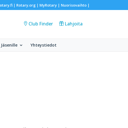
otary.fi
Rotary.org
MyRotary |
Nuorisovaihto
|
|
|
Club Finder
Lahjoita
Jäsenille
Yhteystiedot