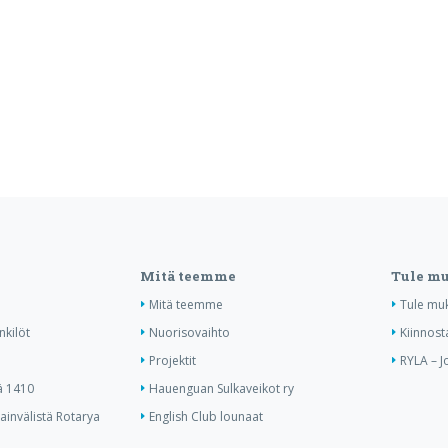
Mitä teemme
Tule m
Mitä teemme
Tule mu
nkilöt
Nuorisovaihto
Kiinnost
Projektit
RYLA – J
ä 1410
Hauenguan Sulkaveikot ry
invälistä Rotarya
English Club lounaat