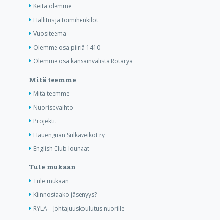
Keitä olemme
Hallitus ja toimihenkilöt
Vuositeema
Olemme osa piiriä 1410
Olemme osa kansainvälistä Rotarya
Mitä teemme
Mitä teemme
Nuorisovaihto
Projektit
Hauenguan Sulkaveikot ry
English Club lounaat
Tule mukaan
Tule mukaan
Kiinnostaako jäsenyys?
RYLA – Johtajuuskoulutus nuorille