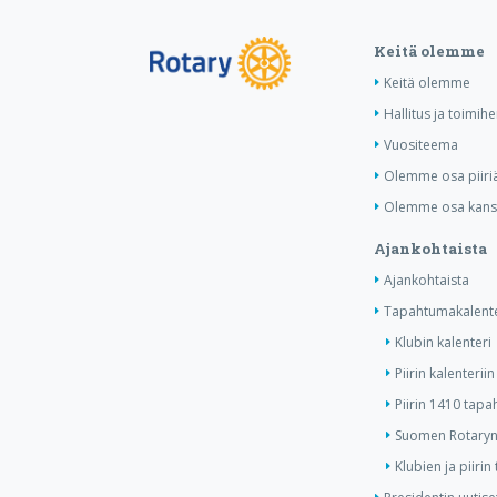
Keitä olemme
Keitä olemme
Hallitus ja toimihe
Vuositeema
Olemme osa piiri
Olemme osa kansa
Ajankohtaista
Ajankohtaista
Tapahtumakalente
Klubin kalenteri
Piirin kalenteriin
Piirin 1410 tap
Suomen Rotaryn 
Klubien ja piiri