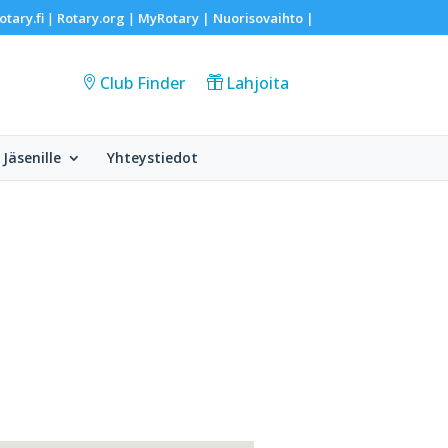
otary.fi
Rotary.org
MyRotary |
Nuorisovaihto
|
|
|
Club Finder
Lahjoita
Jäsenille
Yhteystiedot