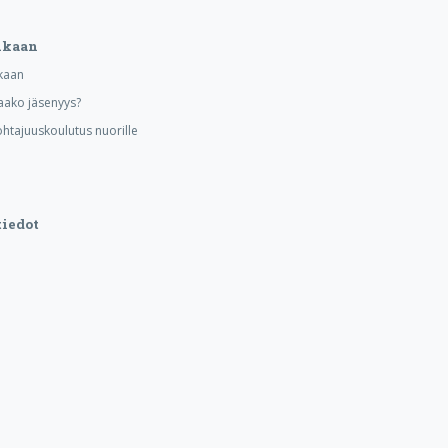
ukaan
kaan
aako jäsenyys?
ohtajuuskoulutus nuorille
iedot