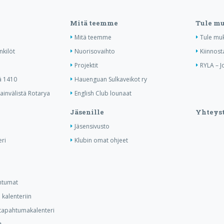
Mitä teemme
Tule m
Mitä teemme
Tule mu
nkilöt
Nuorisovaihto
Kiinnost
Projektit
RYLA – J
ä 1410
Hauenguan Sulkaveikot ry
invälistä Rotarya
English Club lounaat
Jäsenille
Yhteyst
Jäsensivusto
ri
Klubin omat ohjeet
ahtumat
kalenteriin
n tapahtumakalenteri