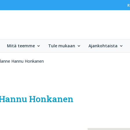
R
Mitä teemme
Tule mukaan
Ajankohtaista
tilanne Hannu Honkanen
e Hannu Honkanen