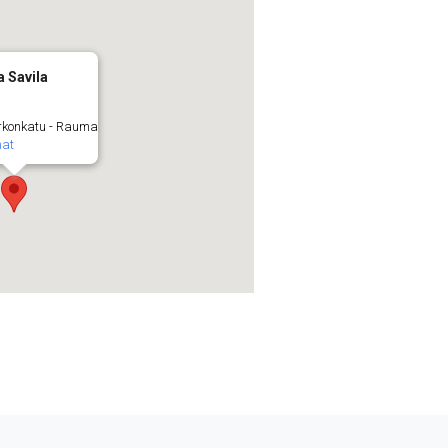
a Savila
rkonkatu - Rauma
at