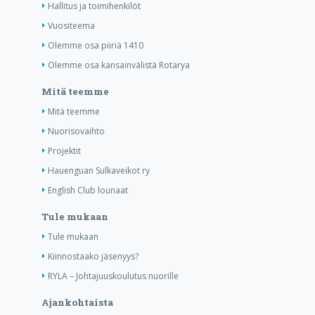
Hallitus ja toimihenkilöt
Vuositeema
Olemme osa piiriä 1410
Olemme osa kansainvälistä Rotarya
Mitä teemme
Mitä teemme
Nuorisovaihto
Projektit
Hauenguan Sulkaveikot ry
English Club lounaat
Tule mukaan
Tule mukaan
Kiinnostaako jäsenyys?
RYLA – Johtajuuskoulutus nuorille
Ajankohtaista