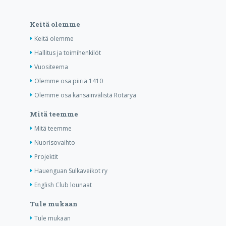
Keitä olemme
Keitä olemme
Hallitus ja toimihenkilöt
Vuositeema
Olemme osa piiriä 1410
Olemme osa kansainvälistä Rotarya
Mitä teemme
Mitä teemme
Nuorisovaihto
Projektit
Hauenguan Sulkaveikot ry
English Club lounaat
Tule mukaan
Tule mukaan