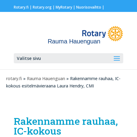
Rotary.fi
|
Rotary.org
|
MyRotary |
Nuorisovaihto
|
Rauma Hauenguan
Valitse sivu
rotary.fi
»
Rauma Hauenguan
» Rakennamme rauhaa, IC-
kokous esitelmävieraana Laura Hendry, CMI
Rakennamme rauhaa,
IC-kokous