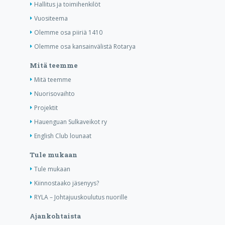
Hallitus ja toimihenkilöt
Vuositeema
Olemme osa piiriä 1410
Olemme osa kansainvälistä Rotarya
Mitä teemme
Mitä teemme
Nuorisovaihto
Projektit
Hauenguan Sulkaveikot ry
English Club lounaat
Tule mukaan
Tule mukaan
Kiinnostaako jäsenyys?
RYLA – Johtajuuskoulutus nuorille
Ajankohtaista