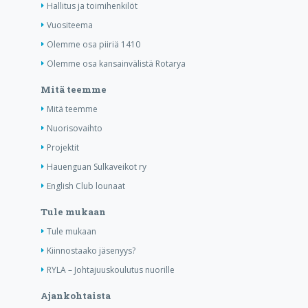
Hallitus ja toimihenkilöt
Vuositeema
Olemme osa piiriä 1410
Olemme osa kansainvälistä Rotarya
Mitä teemme
Mitä teemme
Nuorisovaihto
Projektit
Hauenguan Sulkaveikot ry
English Club lounaat
Tule mukaan
Tule mukaan
Kiinnostaako jäsenyys?
RYLA – Johtajuuskoulutus nuorille
Ajankohtaista