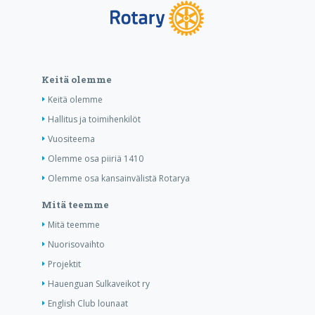
Keitä olemme
Keitä olemme
Hallitus ja toimihenkilöt
Vuositeema
Olemme osa piiriä 1410
Olemme osa kansainvälistä Rotarya
Mitä teemme
Mitä teemme
Nuorisovaihto
Projektit
Hauenguan Sulkaveikot ry
English Club lounaat