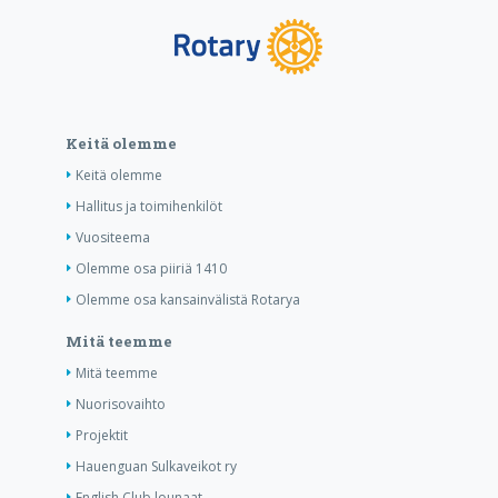
Keitä olemme
Keitä olemme
Hallitus ja toimihenkilöt
Vuositeema
Olemme osa piiriä 1410
Olemme osa kansainvälistä Rotarya
Mitä teemme
Mitä teemme
Nuorisovaihto
Projektit
Hauenguan Sulkaveikot ry
English Club lounaat