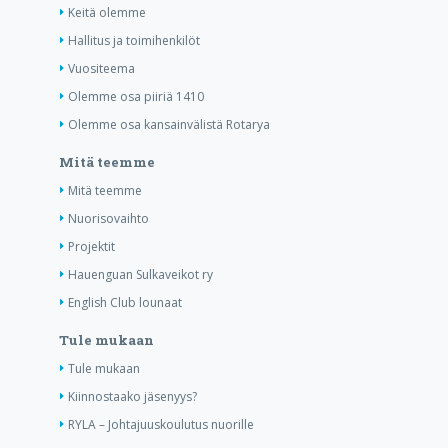
Keitä olemme
Hallitus ja toimihenkilöt
Vuositeema
Olemme osa piiriä 1410
Olemme osa kansainvälistä Rotarya
Mitä teemme
Mitä teemme
Nuorisovaihto
Projektit
Hauenguan Sulkaveikot ry
English Club lounaat
Tule mukaan
Tule mukaan
Kiinnostaako jäsenyys?
RYLA – Johtajuuskoulutus nuorille