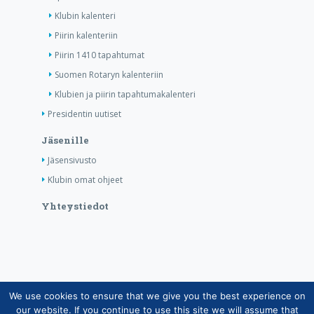
Klubin kalenteri
Piirin kalenteriin
Piirin 1410 tapahtumat
Suomen Rotaryn kalenteriin
Klubien ja piirin tapahtumakalenteri
Presidentin uutiset
Jäsenille
Jäsensivusto
Klubin omat ohjeet
Yhteystiedot
We use cookies to ensure that we give you the best experience on
Copyright © Suomen Rotarypalvelu ry 2026 |
our website. If you continue to use this site we will assume that
Jäsentietojärjestelmän tietosuojaseloste
|
Henkilötietojen