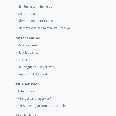
Hallitus ja toimihenkilöt
Vuositeema
Olemme osa piiriä 1410
Olemme osa kansainvälistä Rotarya
Mitä teemme
Mitä teemme
Nuorisovaihto
Projektit
Hauenguan Sulkaveikot ry
English Club lounaat
Tule mukaan
Tule mukaan
Kiinnostaako jäsenyys?
RYLA – Johtajuuskoulutus nuorille
Ajankohtaista