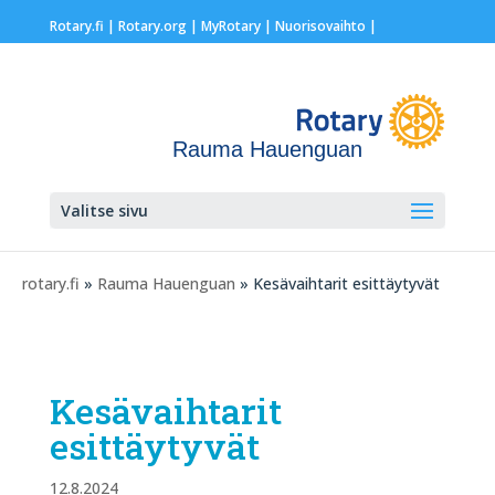
Rotary.fi
|
Rotary.org
|
MyRotary |
Nuorisovaihto
|
Rauma Hauenguan
Valitse sivu
rotary.fi
»
Rauma Hauenguan
» Kesävaihtarit esittäytyvät
Kesävaihtarit
esittäytyvät
12.8.2024