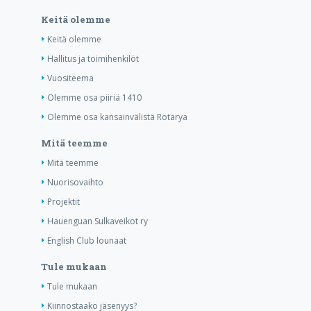
Keitä olemme
Keitä olemme
Hallitus ja toimihenkilöt
Vuositeema
Olemme osa piiriä 1410
Olemme osa kansainvälistä Rotarya
Mitä teemme
Mitä teemme
Nuorisovaihto
Projektit
Hauenguan Sulkaveikot ry
English Club lounaat
Tule mukaan
Tule mukaan
Kiinnostaako jäsenyys?