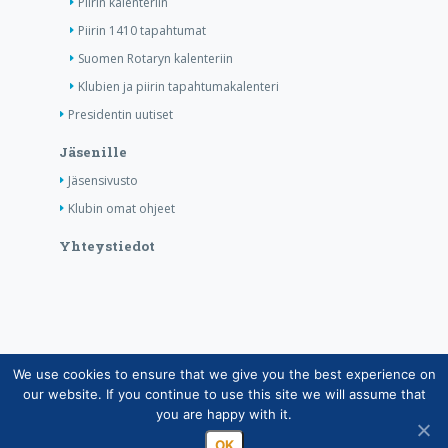
Piirin kalenteriin
Piirin 1410 tapahtumat
Suomen Rotaryn kalenteriin
Klubien ja piirin tapahtumakalenteri
Presidentin uutiset
Jäsenille
Jäsensivusto
Klubin omat ohjeet
Yhteystiedot
We use cookies to ensure that we give you the best experience on
Copyright © Suomen Rotarypalvelu ry 2026 |
our website. If you continue to use this site we will assume that
Jäsentietojärjestelmän tietosuojaseloste
|
Henkilötietojen
you are happy with it.
käsittely Rotarytoiminnassa
OK