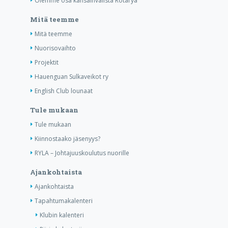
Olemme osa kansainvälistä Rotarya
Mitä teemme
Mitä teemme
Nuorisovaihto
Projektit
Hauenguan Sulkaveikot ry
English Club lounaat
Tule mukaan
Tule mukaan
Kiinnostaako jäsenyys?
RYLA – Johtajuuskoulutus nuorille
Ajankohtaista
Ajankohtaista
Tapahtumakalenteri
Klubin kalenteri