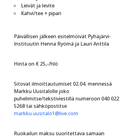
Leivät ja levite
Kahvi/tee + pipari
Päivällisen jälkeen esitelmöivät Pyhäjärvi-
Instituutin Henna Ryömä ja Lauri Anttila
Hinta on € 25,-/hlö
Sitovat ilmoittautumiset 02.04. mennessä
Markku Uusitalolle joko
puhelimitse/tekstiviestillä numeroon 040 022
5268 tai sähköpostitse
markku.uusitalo1@live.com
Ruokailun maksu suoritettava samaan