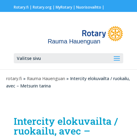
Rotary.fi
|
Rotary.org
|
MyRotary |
Nuorisovaihto
|
Rauma Hauenguan
Valitse sivu
rotary.fi
»
Rauma Hauenguan
» Intercity elokuvailta / ruokailu,
avec – Metsurin tarina
Intercity elokuvailta /
ruokailu, avec –