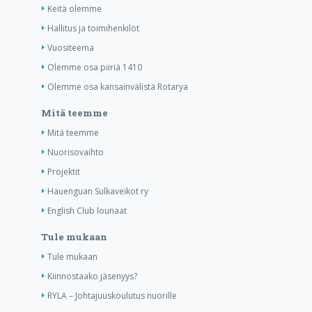
Keitä olemme
Hallitus ja toimihenkilöt
Vuositeema
Olemme osa piiriä 1410
Olemme osa kansainvälistä Rotarya
Mitä teemme
Mitä teemme
Nuorisovaihto
Projektit
Hauenguan Sulkaveikot ry
English Club lounaat
Tule mukaan
Tule mukaan
Kiinnostaako jäsenyys?
RYLA – Johtajuuskoulutus nuorille