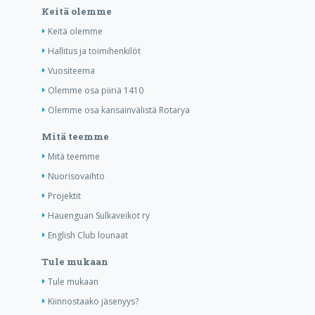
Keitä olemme
Keitä olemme
Hallitus ja toimihenkilöt
Vuositeema
Olemme osa piiriä 1410
Olemme osa kansainvälistä Rotarya
Mitä teemme
Mitä teemme
Nuorisovaihto
Projektit
Hauenguan Sulkaveikot ry
English Club lounaat
Tule mukaan
Tule mukaan
Kiinnostaako jäsenyys?