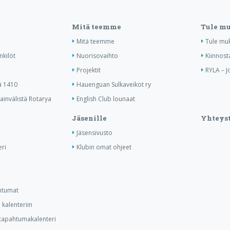
Mitä teemme
Tule m
Mitä teemme
Tule mu
nkilöt
Nuorisovaihto
Kiinnost
Projektit
RYLA – J
ä 1410
Hauenguan Sulkaveikot ry
invälistä Rotarya
English Club lounaat
Jäsenille
Yhteyst
Jäsensivusto
ri
Klubin omat ohjeet
ahtumat
kalenteriin
n tapahtumakalenteri