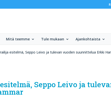
R
Mitä teemme
Tule mukaan
Ajankohtaista
ailija esitelmä, Seppo Leivo ja tulevan vuoden suunnittelua Erkki 
esitelmä, Seppo Leivo ja tulev
Hammar