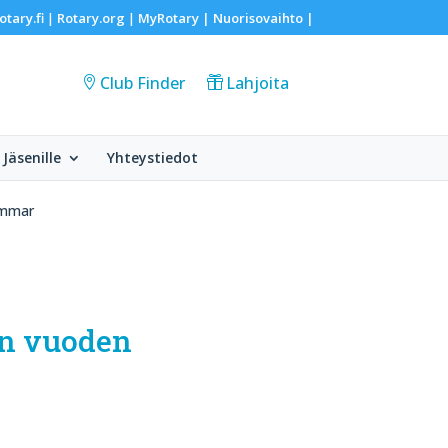
otary.fi
Rotary.org
MyRotary |
Nuorisovaihto
|
|
|
Club Finder
Lahjoita
Jäsenille
Yhteystiedot
Hammar
an vuoden