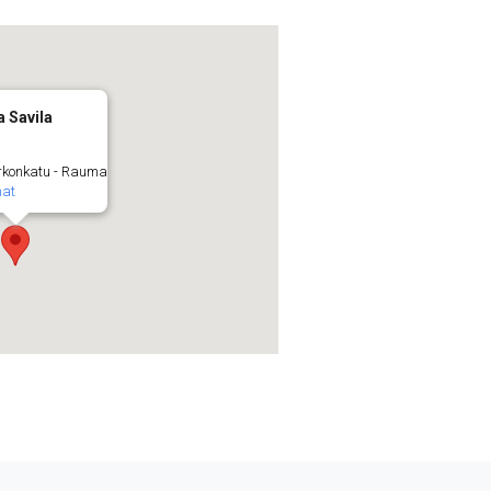
a Savila
rkonkatu - Rauma
at