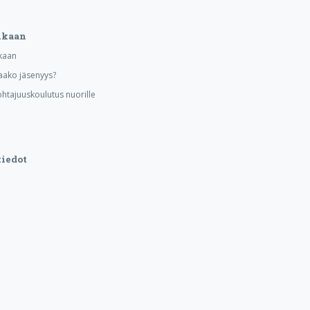
ukaan
kaan
aako jäsenyys?
ohtajuuskoulutus nuorille
iedot