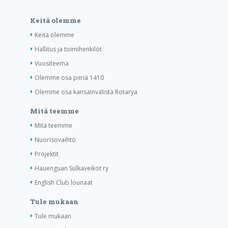
Keitä olemme
Keitä olemme
Hallitus ja toimihenkilöt
Vuositeema
Olemme osa piiriä 1410
Olemme osa kansainvälistä Rotarya
Mitä teemme
Mitä teemme
Nuorisovaihto
Projektit
Hauenguan Sulkaveikot ry
English Club lounaat
Tule mukaan
Tule mukaan