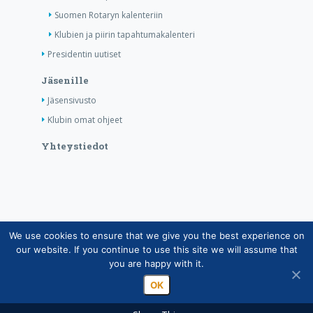
Suomen Rotaryn kalenteriin
Klubien ja piirin tapahtumakalenteri
Presidentin uutiset
Jäsenille
Jäsensivusto
Klubin omat ohjeet
Yhteystiedot
We use cookies to ensure that we give you the best experience on
Copyright © Suomen Rotarypalvelu ry 2026 |
our website. If you continue to use this site we will assume that
Jäsentietojärjestelmän tietosuojaseloste
|
Henkilötietojen
you are happy with it.
käsittely Rotarytoiminnassa
OK