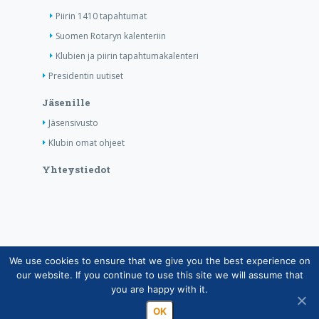
Piirin 1410 tapahtumat
Suomen Rotaryn kalenteriin
Klubien ja piirin tapahtumakalenteri
Presidentin uutiset
Jäsenille
Jäsensivusto
Klubin omat ohjeet
Yhteystiedot
We use cookies to ensure that we give you the best experience on
Copyright © Suomen Rotarypalvelu ry 2026 |
our website. If you continue to use this site we will assume that
Jäsentietojärjestelmän tietosuojaseloste
|
Henkilötietojen
you are happy with it.
käsittely Rotarytoiminnassa
OK