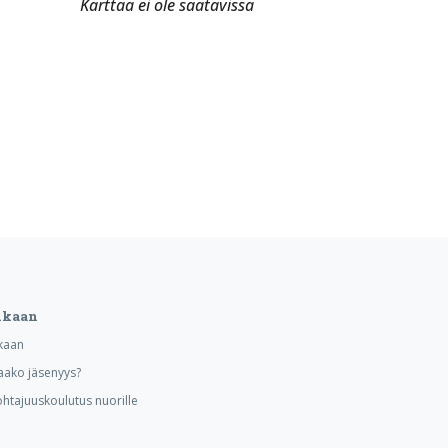
Karttaa ei ole saatavissa
ukaan
kaan
aako jäsenyys?
ohtajuuskoulutus nuorille