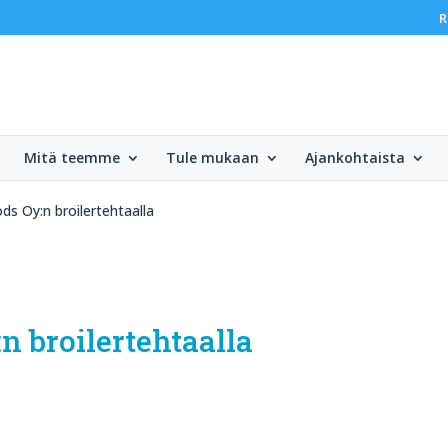
R
Mitä teemme
Tule mukaan
Ajankohtaista
ds Oy:n broilertehtaalla
n broilertehtaalla