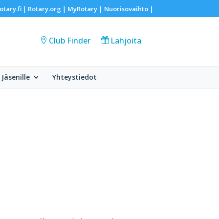
otary.fi
Rotary.org
MyRotary |
Nuorisovaihto
|
|
|
Club Finder
Lahjoita
Jäsenille
Yhteystiedot