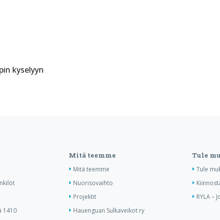
pin kyselyyn
Mitä teemme
Tule m
Mitä teemme
Tule mu
nkilöt
Nuorisovaihto
Kiinnost
Projektit
RYLA – J
ä 1410
Hauenguan Sulkaveikot ry