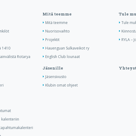
Mitä teemme
Tule m
Mitä teemme
Tule mu
nkilöt
Nuorisovaihto
Kiinnost
Projektit
RYLA – J
ä 1410
Hauenguan Sulkaveikot ry
invälistä Rotarya
English Club lounaat
Jäsenille
Yhteyst
Jäsensivusto
ri
Klubin omat ohjeet
ahtumat
kalenteriin
n tapahtumakalenteri