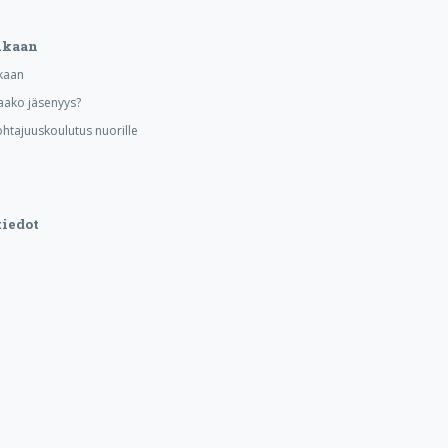
ukaan
kaan
aako jäsenyys?
ohtajuuskoulutus nuorille
iedot