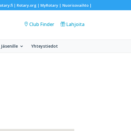
otary.fi
Rotary.org
MyRotary |
Nuorisovaihto
|
|
|
Club Finder
Lahjoita
Jäsenille
Yhteystiedot