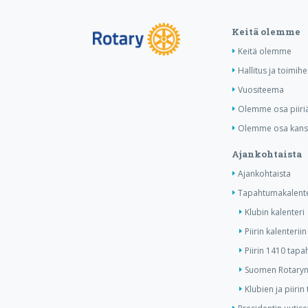
Keitä olemme
Keitä olemme
Hallitus ja toimihe
Vuositeema
Olemme osa piiri
Olemme osa kansa
Ajankohtaista
Ajankohtaista
Tapahtumakalente
Klubin kalenteri
Piirin kalenteriin
Piirin 1410 tap
Suomen Rotaryn 
Klubien ja piiri