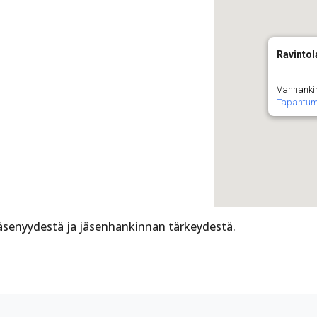
Ravintol
Vanhanki
Tapahtum
senyydestä ja jäsenhankinnan tärkeydestä.