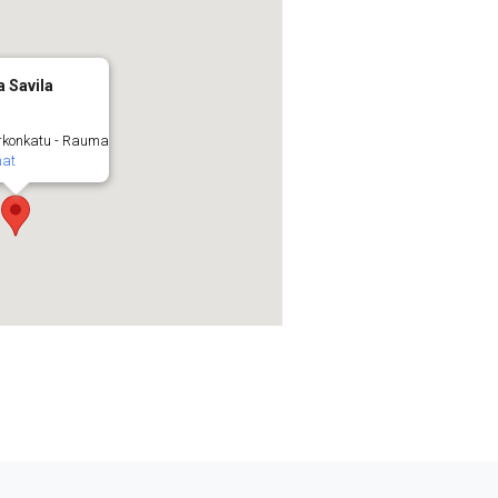
a Savila
rkonkatu - Rauma
at