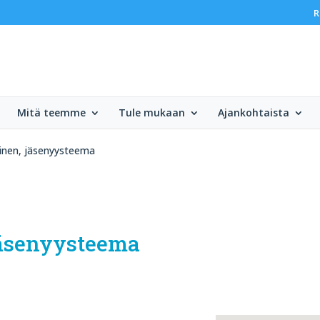
R
Mitä teemme
Tule mukaan
Ajankohtaista
inen, jäsenyysteema
jäsenyysteema