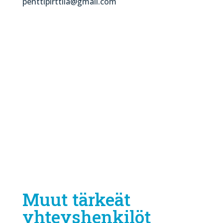
penttipirttila@gmail.com
Muut tärkeät
yhteyshenkilöt