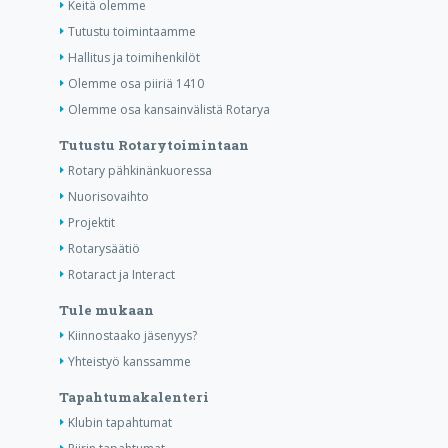
Keitä olemme
Tutustu toimintaamme
Hallitus ja toimihenkilöt
Olemme osa piiriä 1410
Olemme osa kansainvälistä Rotarya
Tutustu Rotarytoimintaan
Rotary pähkinänkuoressa
Nuorisovaihto
Projektit
Rotarysäätiö
Rotaract ja Interact
Tule mukaan
Kiinnostaako jäsenyys?
Yhteistyö kanssamme
Tapahtumakalenteri
Klubin tapahtumat