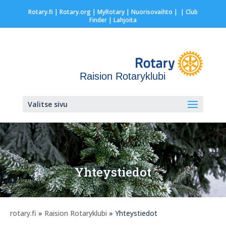
Rotary.fi
|
Rotary.org
|
MyRotary |
Nuorisovaihto
|
| Club
Finder
| Lahjoita
Raision Rotaryklubi
Valitse sivu
Yhteystiedot
rotary.fi
»
Raision Rotaryklubi
» Yhteystiedot