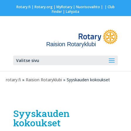
Rotary.fi
|
Rotary.org
|
MyRotary |
Nuorisovaihto
|
| Club
Finder
| Lahjoita
Raision Rotaryklubi
Valitse sivu
rotary.fi
»
Raision Rotaryklubi
» Syyskauden kokoukset
Syyskauden
kokoukset