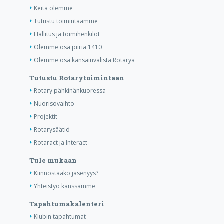
Keitä olemme
Tutustu toimintaamme
Hallitus ja toimihenkilöt
Olemme osa piiriä 1410
Olemme osa kansainvälistä Rotarya
Tutustu Rotarytoimintaan
Rotary pähkinänkuoressa
Nuorisovaihto
Projektit
Rotarysäätiö
Rotaract ja Interact
Tule mukaan
Kiinnostaako jäsenyys?
Yhteistyö kanssamme
Tapahtumakalenteri
Klubin tapahtumat