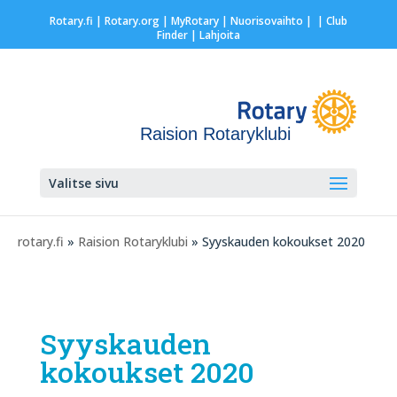
Rotary.fi
|
Rotary.org
|
MyRotary |
Nuorisovaihto
|
| Club
Finder
| Lahjoita
Raision Rotaryklubi
Valitse sivu
rotary.fi
»
Raision Rotaryklubi
» Syyskauden kokoukset 2020
Syyskauden
kokoukset 2020