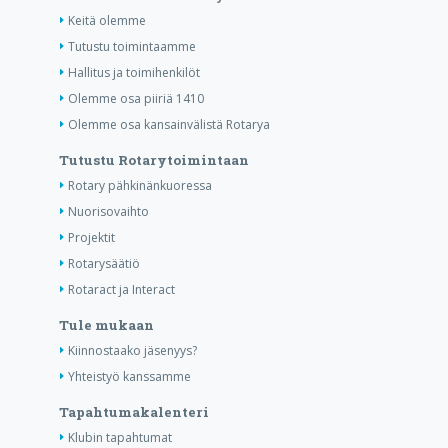
Keitä olemme
Tutustu toimintaamme
Hallitus ja toimihenkilöt
Olemme osa piiriä 1410
Olemme osa kansainvälistä Rotarya
Tutustu Rotarytoimintaan
Rotary pähkinänkuoressa
Nuorisovaihto
Projektit
Rotarysäätiö
Rotaract ja Interact
Tule mukaan
Kiinnostaako jäsenyys?
Yhteistyö kanssamme
Tapahtumakalenteri
Klubin tapahtumat