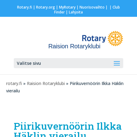
Rotary.fi
|
Rotary.org
|
MyRotary |
Nuorisovaihto
|
| Club
Finder
| Lahjoita
Raision Rotaryklubi
Valitse sivu
rotary.fi
»
Raision Rotaryklubi
» Piirikuvernöörin Ilkka Häklin
vierailu
Piirikuvernöörin Ilkka
Häklin vierailu