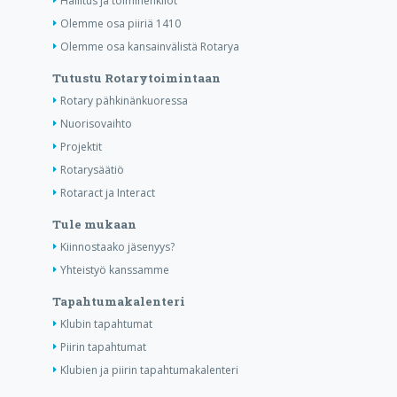
Hallitus ja toimihenkilöt
Olemme osa piiriä 1410
Olemme osa kansainvälistä Rotarya
Tutustu Rotarytoimintaan
Rotary pähkinänkuoressa
Nuorisovaihto
Projektit
Rotarysäätiö
Rotaract ja Interact
Tule mukaan
Kiinnostaako jäsenyys?
Yhteistyö kanssamme
Tapahtumakalenteri
Klubin tapahtumat
Piirin tapahtumat
Klubien ja piirin tapahtumakalenteri