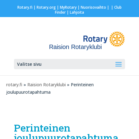
Rotary.fi
|
Rotary.org
|
MyRotary |
Nuorisovaihto
|
| Club
Finder
| Lahjoita
Raision Rotaryklubi
Valitse sivu
rotary.fi
»
Raision Rotaryklubi
» Perinteinen
joulupuurotapahtuma
Perinteinen
joulupuurotapahtuma