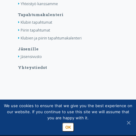
Yhteistyö kanssamme
Tapahtumakalenteri
Klubin tapahtumat
Piirin tapahtumat
Klubien ja piirin tapahtumakalenteri
Jäsenille
Jäsensivusto
Yhteystiedot
We use cookies to ensure that we give you the best experience on
Copyright © Suomen Rotarypalvelu ry 2026 |
our website. If you continue to use this site we will assume that
Jäsentietojärjestelmän tietosuojaseloste
|
Henkilötietojen
you are happy with it.
käsittely Rotarytoiminnassa
OK