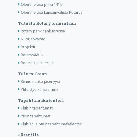
Olemme osa piiriä 1410
Olemme osa kansainvälistä Rotarya
Tutustu Rotarytoimintaan
Rotary pähkinänkuoressa
Nuorisovaihto
Projektit
Rotarysäätiö
Rotaract ja Interact
Tule mukaan
Kiinnostaako jäsenyys?
Yhteistyö kanssamme
Tapahtumakalenteri
Klubin tapahtumat
Piirin tapahtumat
Klubien ja piirin tapahtumakalenteri
Jäsenille