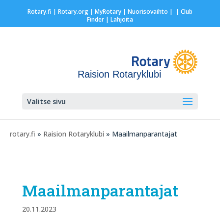
Rotary.fi
|
Rotary.org
|
MyRotary |
Nuorisovaihto
|
| Club
Finder
| Lahjoita
Raision Rotaryklubi
Valitse sivu
rotary.fi
»
Raision Rotaryklubi
» Maailmanparantajat
Maailmanparantajat
20.11.2023