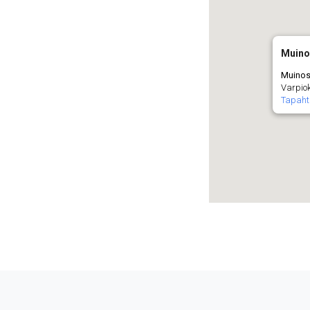
Muino
Muinos
Varpiok
Tapah