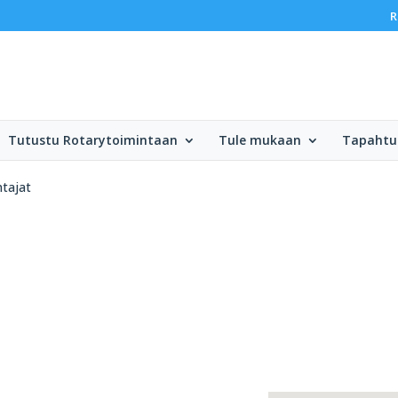
R
Tutustu Rotarytoimintaan
Tule mukaan
Tapahtu
tajat