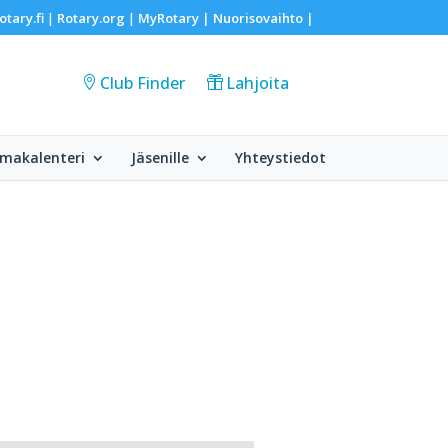
otary.fi
Rotary.org
MyRotary |
Nuorisovaihto
|
|
|
Club Finder
Lahjoita
makalenteri
Jäsenille
Yhteystiedot