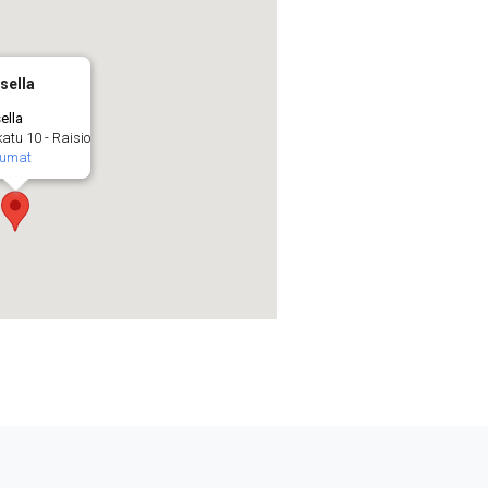
sella
ella
atu 10 - Raisio
tumat