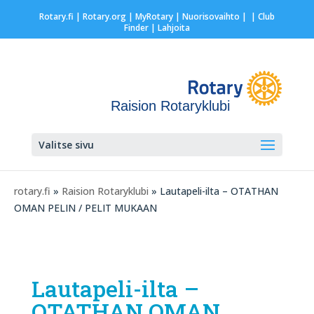
Rotary.fi
|
Rotary.org
|
MyRotary |
Nuorisovaihto
|
| Club
Finder
| Lahjoita
Raision Rotaryklubi
Valitse sivu
rotary.fi
»
Raision Rotaryklubi
» Lautapeli-ilta – OTATHAN
OMAN PELIN / PELIT MUKAAN
Lautapeli-ilta –
OTATHAN OMAN