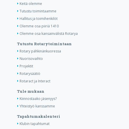
Keitä olemme
Tutustu toimintaamme
Hallitus ja toimihenkilöt
Olemme osa piiriä 1410
Olemme osa kansainvälistä Rotarya
Tutustu Rotarytoimintaan
Rotary pähkinänkuoressa
Nuorisovaihto
Projektit
Rotarysäätiö
Rotaract ja Interact
Tule mukaan
Kiinnostaako jäsenyys?
Yhteistyö kanssamme
Tapahtumakalenteri
Klubin tapahtumat