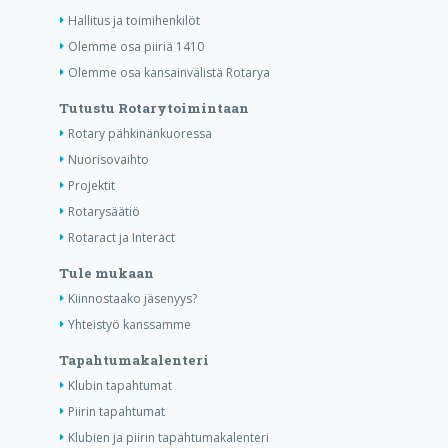
Hallitus ja toimihenkilöt
Olemme osa piiriä 1410
Olemme osa kansainvälistä Rotarya
Tutustu Rotarytoimintaan
Rotary pähkinänkuoressa
Nuorisovaihto
Projektit
Rotarysäätiö
Rotaract ja Interact
Tule mukaan
Kiinnostaako jäsenyys?
Yhteistyö kanssamme
Tapahtumakalenteri
Klubin tapahtumat
Piirin tapahtumat
Klubien ja piirin tapahtumakalenteri