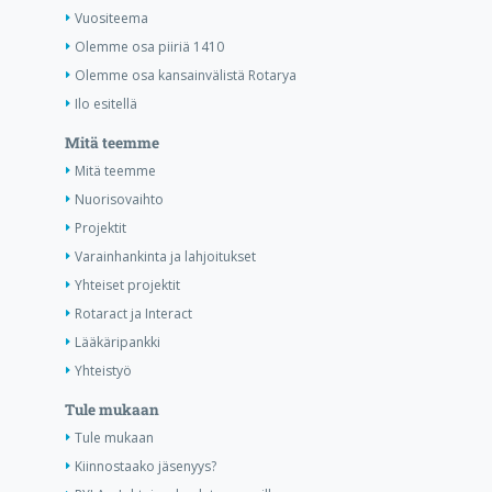
Vuositeema
Olemme osa piiriä 1410
Olemme osa kansainvälistä Rotarya
Ilo esitellä
Mitä teemme
Mitä teemme
Nuorisovaihto
Projektit
Varainhankinta ja lahjoitukset
Yhteiset projektit
Rotaract ja Interact
Lääkäripankki
Yhteistyö
Tule mukaan
Tule mukaan
Kiinnostaako jäsenyys?